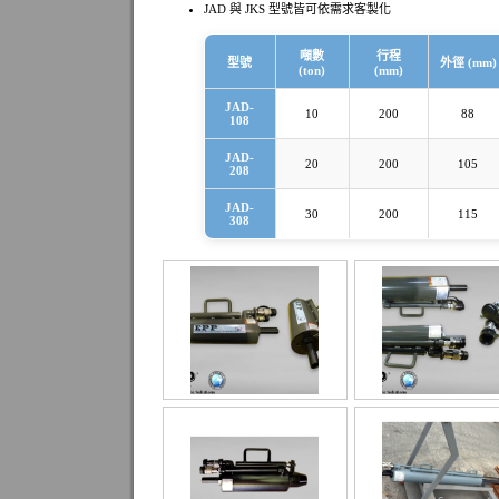
JAD 與 JKS 型號皆可依需求客製化
噸數
行程
型號
外徑 (mm)
(ton)
(mm)
JAD-
10
200
88
108
JAD-
20
200
105
208
JAD-
30
200
115
308