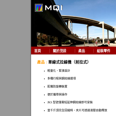
首頁
關於茂詮
產品
組裝零件
產品 :
單線式拉線機（前拉式）
輕量化、緊湊設計
多種行程與鋼絞線選項
配備防旋轉裝置
便於攜帶與操作
JKS 型號僅需短延伸鋼絞線即可安裝
當千斤頂完全回縮時，夾片可透過液壓自動釋放